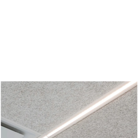
Zubehör
d langlebig
Wirksamer Brandschut
ldtekt-Akustikplatten vor
Schrauben
ensdauer
e lagern
Farben
tändigkeit
n Troldtekt-Platten
Revisionsklappe
 von Troldtekt-Platten
Beschlaege
Anstrich und Reparatur von
latten