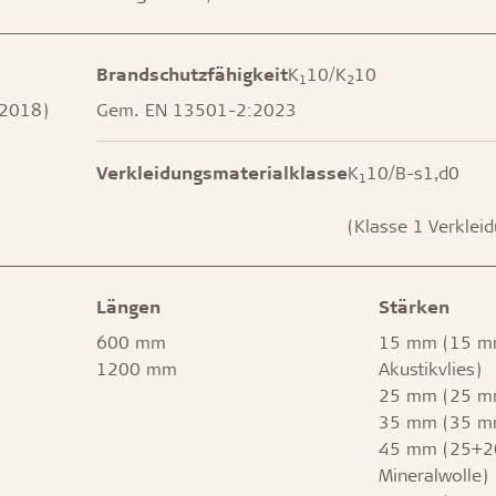
Brandschutzfähigkeit
K
10/K
10
1
2
:2018)
Gem. EN 13501-2:2023
Verkleidungsmaterialklasse
K
10/B-s1,d0
1
(Klasse 1 Verklei
Längen
Stärken
600 mm
15 mm (15 m
1200 mm
Akustikvlies)
25 mm (25 mm
35 mm (35 mm
45 mm (25+
Mineralwolle)