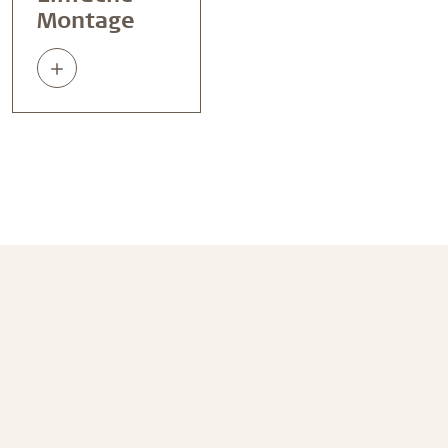
Montage
Read
about