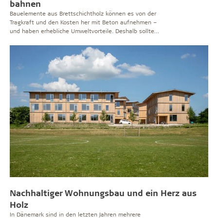
bahnen
Bauelemente aus Brettschichtholz können es von der
Tragkraft und den Kosten her mit Beton aufnehmen –
und haben erhebliche Umweltvorteile. Deshalb sollte
mehr mit Holz gebaut werden, heißt es in einem Bericht,
der von der schwedischen Regierung und dem
Nordischen Ministerrat in Auftrag gegeben wurde.
Lone Wiggers, Architektin und Partnerin in Dänemarks
größtem Architekturbüro C. F. Møller, hat eine
umfangreiche Barriereanalyse für Holz als Baumaterial
erstellt. Wiggers hebt hervor, dass bekannte Einwände
wie Brand- und Feuchtigkeitsrisiken, Lärm und Kosten
mithilfe von mehr Wissen und neuen Abläufen beim
Bauen durchaus überwunden werden können.
Nachhaltiger Wohnungsbau und ein Herz aus
Holz
In Dänemark sind in den letzten Jahren mehrere