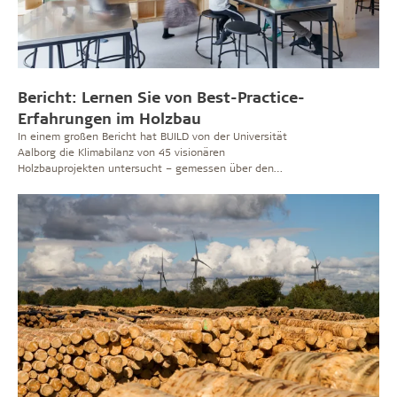
Bericht: Lernen Sie von Best-Practice-
Erfahrungen im Holzbau
In einem großen Bericht hat BUILD von der Universität
Aalborg die Klimabilanz von 45 visionären
Holzbauprojekten untersucht – gemessen über den
gesamten Lebenszyklus der Gebäude. Die
bautechnischen Erfahrungen, die in 35 dieser Projekte
gewonnen wurden, sind ebenfalls in dem schönen
Katalog des Berichts beschrieben und geben anderen
Inspiration, die auch mit Holz bauen möchten.