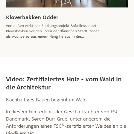
Kløverbakken Odder
Von außen wirkt das Siedlungsprojekt Bofællesskabet
Kløverbakken vor den Toren der dänischen Stadt Odder,
als wüchse es aus einem Hang heraus in die
Landschaft. Die Siedlung mit ihren neu gebauten
Häusern und Wohnungen entsprang dem Wunsch der
Bewohner, ein nachhaltigeres Leben zu führen, in dem
ökologische, soziale und wirtschaftliche Aspekte im
Gleichgewicht sind.
Video: Zertifiziertes Holz - vom Wald in
die Architektur
Nachhaltiges Bauen beginnt im Wald.
In diesem Film erklärt der Geschäftsführer von FSC
Dänemark, Søren Dürr Grue, unter anderem die
®
Anforderungen eines FSC
-zertifizierten Waldes an die
Biodiversität.