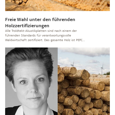
Freie Wahl unter den führenden
Holzzertifizierungen
Alle Troldtekt-Akustikplatten sind nach einem der
führenden Standards für verantwortungsvolle
Waldwirtschaft zertifiziert. Das gesamte Holz ist PEFC™-
zertifiziert, und ein Teil davon ist obendrein FSC®-
zertifiziert (FSC®C115450). Sie können also zwischen
diesen Standards wählen, wenn Sie Troldtekt kaufen.
Lesen Sie mehr über die beiden führenden
Zertifizierungen und erhalten Sie eine Führung durch
einen der FSC-zertifizierten Wälder, aus denen Troldtekt
sein Holz bezieht.