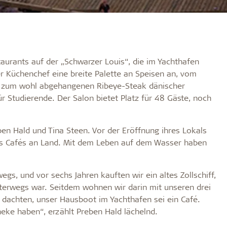
aurants auf der „Schwarzer Louis“, die im Yachthafen
er Küchenchef eine breite Palette an Speisen an, vom
in zum wohl abgehangenen Ribeye-Steak dänischer
ür Studierende. Der Salon bietet Platz für 48 Gäste, noch
ben Hald und Tina Steen. Vor der Eröffnung ihres Lokals
nes Cafés an Land. Mit dem Leben auf dem Wasser haben
gs, und vor sechs Jahren kauften wir ein altes Zollschiff,
terwegs war. Seitdem wohnen wir darin mit unseren drei
 dachten, unser Hausboot im Yachthafen sei ein Café.
heke haben“, erzählt Preben Hald lächelnd.