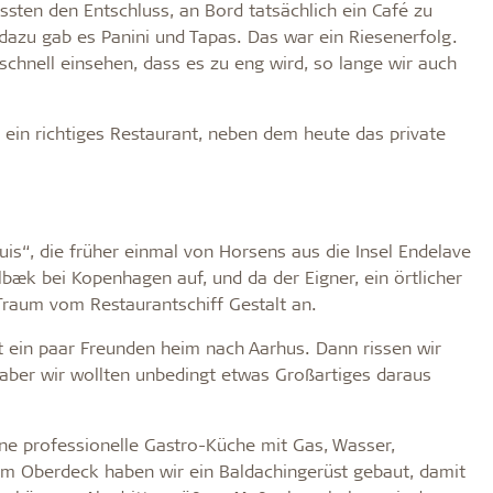
assten den Entschluss, an Bord tatsächlich ein Café zu
 dazu gab es Panini und Tapas. Das war ein Riesenerfolg.
chnell einsehen, dass es zu eng wird, so lange wir auch
 ein richtiges Restaurant, neben dem heute das private
is“, die früher einmal von Horsens aus die Insel Endelave
lbæk bei Kopenhagen auf, und da der Eigner, ein örtlicher
raum vom Restaurantschiff Gestalt an.
t ein paar Freunden heim nach Aarhus. Dann rissen wir
, aber wir wollten unbedingt etwas Großartiges daraus
ine professionelle Gastro-Küche mit Gas, Wasser,
m Oberdeck haben wir ein Baldachingerüst gebaut, damit