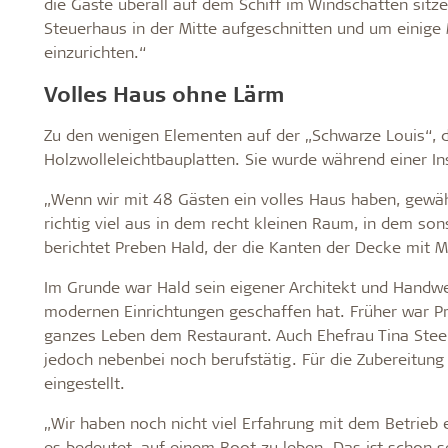
die Gäste überall auf dem Schiff im Windschatten sit
Steuerhaus in der Mitte aufgeschnitten und um einige
einzurichten.“
Volles Haus ohne Lärm
Zu den wenigen Elementen auf der „Schwarze Louis“, d
Holzwolleleichtbauplatten. Sie wurde während einer I
„Wenn wir mit 48 Gästen ein volles Haus haben, gewähr
richtig viel aus in dem recht kleinen Raum, in dem so
berichtet Preben Hald, der die Kanten der Decke mit 
Im Grunde war Hald sein eigener Architekt und Handwe
modernen Einrichtungen geschaffen hat. Früher war Pr
ganzes Leben dem Restaurant. Auch Ehefrau Tina Steen
jedoch nebenbei noch berufstätig. Für die Zubereitung
eingestellt.
„Wir haben noch nicht viel Erfahrung mit dem Betrieb 
es bedeutet, auf einem Boot zu leben. Das ist schon se