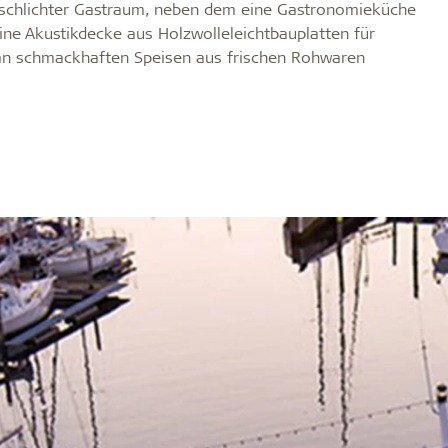
Zubehör
r, schlichter Gastraum, neben dem eine Gastronomieküche
d langlebig
Wirksamer Brandschut
ine Akustikdecke aus Holzwolleleichtbauplatten für
 an schmackhaften Speisen aus frischen Rohwaren
ldtekt-Akustikplatten vor
Schrauben
ensdauer
e lagern
Farben
tändigkeit
n Troldtekt-Platten
Revisionsklappe
 von Troldtekt-Platten
Beschlaege
Anstrich und Reparatur von
latten