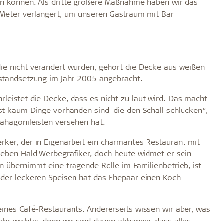
zen können. Als dritte größere Maßnahme haben wir das
 Meter verlängert, um unseren Gastraum mit Bar
ie nicht verändert wurden, gehört die Decke aus weißen
nstandsetzung im Jahr 2005 angebracht.
leistet die Decke, dass es nicht zu laut wird. Das macht
nst kaum Dinge vorhanden sind, die den Schall schlucken“,
Mahagonileisten versehen hat.
rker, der in Eigenarbeit ein charmantes Restaurant mit
eben Hald Werbegrafiker, doch heute widmet er sein
 übernimmt eine tragende Rolle im Familienbetrieb, ist
 der leckeren Speisen hat das Ehepaar einen Koch
eines Café-Restaurants. Andererseits wissen wir aber, was
hr wichtig, denn wir sind davon abhängig, dass alles