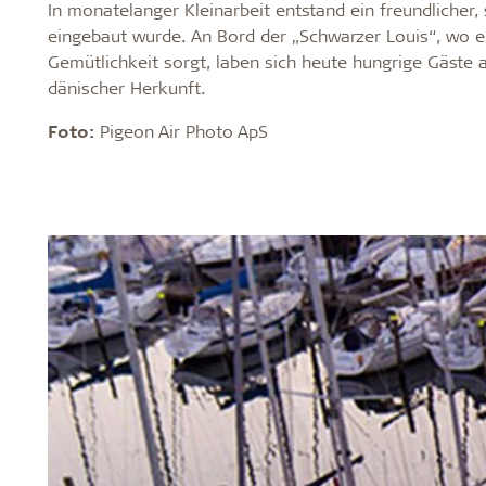
Schienensysteme
Montage
...
In monatelanger Kleinarbeit entstand ein freundliche
Gesundes Innenraumklima
Robust un
eingebaut wurde. An Bord der „Schwarzer Louis“, wo e
Alle ansehen
Gemütlichkeit sorgt, laben sich heute hungrige Gäste
C60-Schienensystem
Wie Sie Tro
Label für ein gesundes Innenraumklima
Lange Leb
dänischer Herkunft.
Sichtbares T24- oder T35-
der Montag
Troldtekt und gesundes
Feuchtebes
Schienensystem
Montage vo
Foto:
Pigeon Air Photo ApS
Innenraumklima
Ballwürfen
T35-Spezialschienensystem
Bearbeitung
Reinigung, 
Troldtekt-P
Über Troldtekt Produkten
Rohstoffe
Struktur und Farben
Kantenprofile
Häufig gestellte Fragen