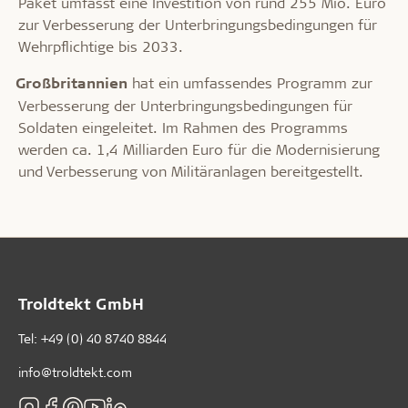
Paket umfasst eine Investition von rund 255 Mio. Euro
zur Verbesserung der Unterbringungsbedingungen für
Wehrpflichtige bis 2033.
Großbritannien
hat ein umfassendes Programm zur
·
Verbesserung der Unterbringungsbedingungen für
Soldaten eingeleitet. Im Rahmen des Programms
werden ca. 1,4 Milliarden Euro für die Modernisierung
und Verbesserung von Militäranlagen bereitgestellt.
Troldtekt GmbH
Tel:
+49 (0) 40 8740 8844
info@troldtekt.com