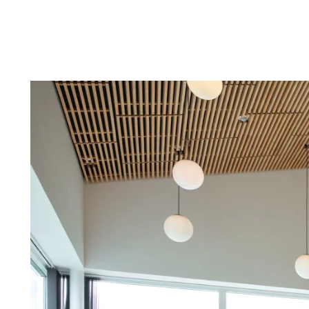
Troldtekt-P
Über Troldtekt Produkten
Rohstoffe
Struktur und Farben
Kantenprofile
Häufig gestellte Fragen