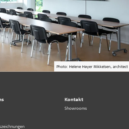
Photo: Helene Høyer Mikkelsen, architect
ns
Kontakt
Showrooms
uszeichnungen