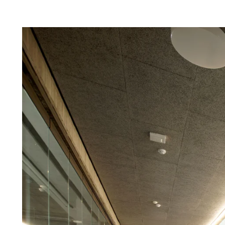
Troldtekt-P
Über Troldtekt Produkten
Rohstoffe
Struktur und Farben
Kantenprofile
Häufig gestellte Fragen