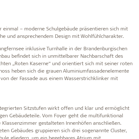
r einmal – moderne Schulgebäude präsentieren sich mit
che und ansprechendem Design mit Wohlfühlcharakter.
ngfernsee inklusive Turnhalle in der Brandenburgischen
bau befindet sich in unmittelbarer Nachbarschaft des
chten „Roten Kaserne“ und orientiert sich mit seiner roten
hoss heben sich die grauen Aluminiumfassadenelemente
von der Fassade aus einem Wasserstrichklinker mit
ntegrierten Sitzstufen wirkt offen und klar und ermöglicht
igen Gebäudeteile. Vom Foyer geht die multifunktional
e Klassenzimmer gestalteten Innenhöfen anschließen.
eten Gebäudes gruppieren sich drei sogenannte Cluster,
ule gliedern, um ein begehbares Atrium mit