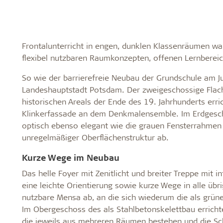
Frontalunterricht in engen, dunklen Klassenräumen wa
flexibel nutzbaren Raumkonzepten, offenen Lernberei
So wie der barrierefreie Neubau der Grundschule am Ju
Landeshauptstadt Potsdam. Der zweigeschossige Flach
historischen Areals der Ende des 19. Jahrhunderts erri
Klinkerfassade an dem Denkmalensemble. Im Erdgesc
optisch ebenso elegant wie die grauen Fensterrahmen 
unregelmäßiger Oberflächenstruktur ab.
Kurze Wege im Neubau
Das helle Foyer mit Zenitlicht und breiter Treppe mit i
eine leichte Orientierung sowie kurze Wege in alle übr
nutzbare Mensa ab, an die sich wiederum die als grün
Im Obergeschoss des als Stahlbetonskelettbau erricht
die jeweils aus mehreren Räumen bestehen und die Sch