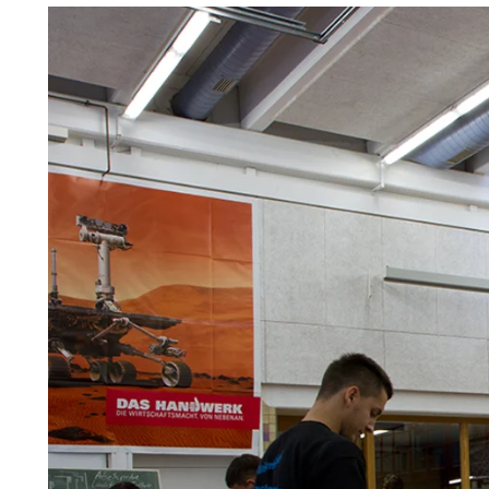
Troldtekt-P
Über Troldtekt Produkten
Rohstoffe
Struktur und Farben
Kantenprofile
Häufig gestellte Fragen