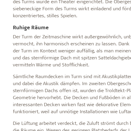
des Turms wurde ein Theater eingerichtet. Die Oberg
siebeneckige Form des Turms wirkt einladend und förd
konzentriertes, stilles Spielen.
Ruhige Räume
Der Turm der Zeitmaschine wirkt außergewöhnlich, un
vermocht, ihn harmonisch erscheinen zu lassen. Dank
der Turm im Kontext weniger auffällig, als man meinen
und das sternförmige Dach mit spitzen Satteldachgieb
vermitteln Wärme und Stofflichkeit.
Sämtliche Raumdecken im Turm sind mit Akustikplatten 
und dabei die Akustik dämpfen. Im zweiten Obergescho
sternförmigen Dachs offen ist, wurden die Troldtekt-Pl
Geometrie hervorhebt. Die Decken und Fußböden in all
interessanten Decken wirken fast wie dekorative Ele
funktioniert, weil auf unnötige Installationen wie Luft
Die Lüftung arbeitet verdeckt, die Zuluft strömt durc
die Räume ein. Wegen des geringen Platzbedarfs der L