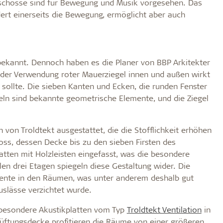
eschosse sind für Bewegung und Musik vorgesehen. Das
ert einerseits die Bewegung, ermöglicht aber auch
bekannt. Dennoch haben es die Planer von BBP Arkitekter
 der Verwendung roter Mauerziegel innen und außen wirkt
 sollte. Die sieben Kanten und Ecken, die runden Fenster
eln sind bekannte geometrische Elemente, und die Ziegel
von Troldtekt ausgestattet, die die Stofflichkeit erhöhen
ss, dessen Decke bis zu den sieben Firsten des
atten mit Holzleisten eingefasst, was die besondere
en drei Etagen spiegeln diese Gestaltung wider. Die
mente in den Räumen, was unter anderem deshalb gut
auslässe verzichtet wurde.
h besondere Akustikplatten vom Typ
Troldtekt Ventilation
in
üftungsdecke profitieren die Räume von einer größeren