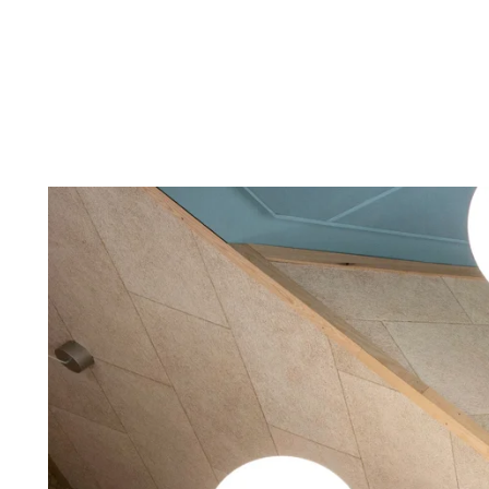
Troldtekt-P
Über Troldtekt Produkten
Rohstoffe
Struktur und Farben
Kantenprofile
Häufig gestellte Fragen