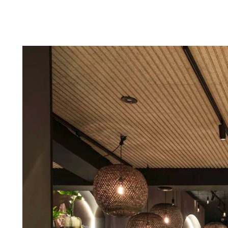
Troldtekt-P
Über Troldtekt Produkten
Rohstoffe
Struktur und Farben
Kantenprofile
Häufig gestellte Fragen