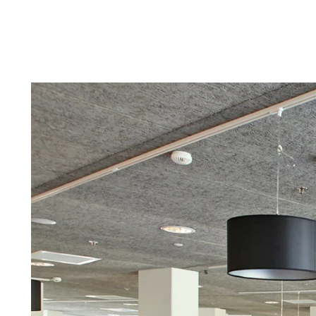
Troldtekt-P
Über Troldtekt Produkten
Rohstoffe
Struktur und Farben
Kantenprofile
Häufig gestellte Fragen