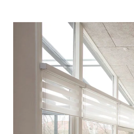
Troldtekt-P
Über Troldtekt Produkten
Rohstoffe
Struktur und Farben
Kantenprofile
Häufig gestellte Fragen