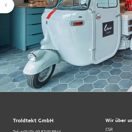
Troldtekt GmbH
Wir über u
CSR
Tel:
+49 (0) 40 8740 8844