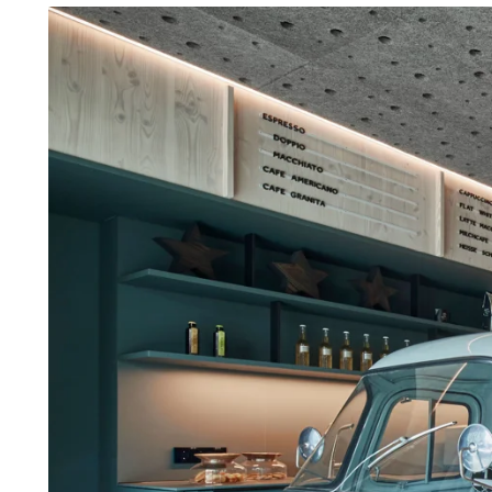
Troldtekt-P
Über Troldtekt Produkten
Rohstoffe
Struktur und Farben
Kantenprofile
Häufig gestellte Fragen