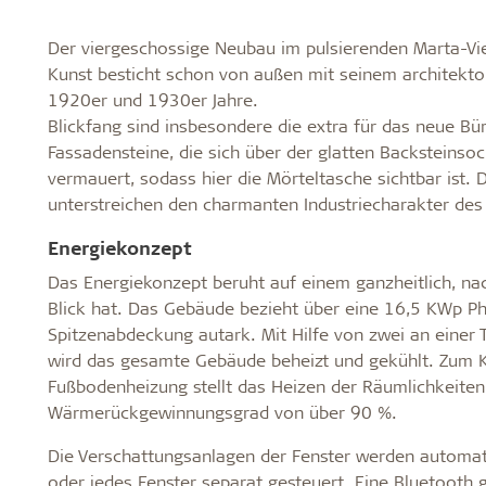
Der viergeschossige Neubau im pulsierenden Marta-Vi
Kunst besticht schon von außen mit seinem architekto
1920er und 1930er Jahre.
Blickfang sind insbesondere die extra für das neue 
Fassadensteine, die sich über der glatten Backsteinso
vermauert, sodass hier die Mörteltasche sichtbar ist.
unterstreichen den charmanten Industriecharakter de
Energiekonzept
Das Energiekonzept beruht auf einem ganzheitlich, nac
Blick hat. Das Gebäude bezieht über eine 16,5 KWp Ph
Spitzenabdeckung autark. Mit Hilfe von zwei an ein
wird das gesamte Gebäude beheizt und gekühlt. Zum K
Fußbodenheizung stellt das Heizen der Räumlichkeiten 
Wärmerückgewinnungsgrad von über 90 %.
Die Verschattungsanlagen der Fenster werden automat
oder jedes Fenster separat gesteuert. Eine Bluetooth 