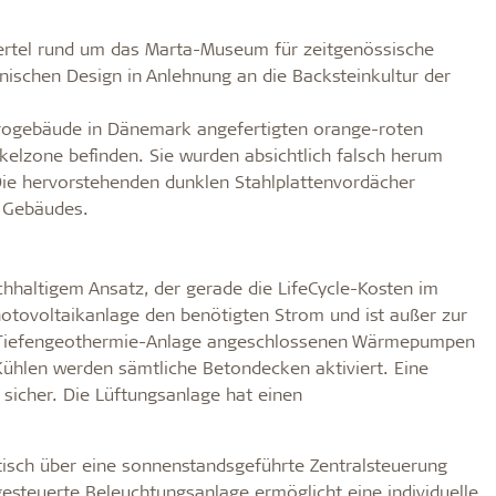
ertel rund um das Marta-Museum für zeitgenössische
nischen Design in Anlehnung an die Backsteinkultur der
Bürogebäude in Dänemark angefertigten orange-roten
ckelzone befinden. Sie wurden absichtlich falsch herum
 Die hervorstehenden dunklen Stahlplattenvordächer
s Gebäudes.
hhaltigem Ansatz, der gerade die LifeCycle-Kosten im
otovoltaikanlage den benötigten Strom und ist außer zur
er Tiefengeothermie-Anlage angeschlossenen Wärmepumpen
ühlen werden sämtliche Betondecken aktiviert. Eine
sicher. Die Lüftungsanlage hat einen
isch über eine sonnenstandsgeführte Zentralsteuerung
gesteuerte Beleuchtungsanlage ermöglicht eine individuelle