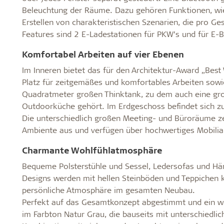
Beleuchtung der Räume. Dazu gehören Funktionen, wie 
Erstellen von charakteristischen Szenarien, die pro G
Features sind 2 E-Ladestationen für PKW’s und für E-B
Komfortabel Arbeiten auf vier Ebenen
Im Inneren bietet das für den Architektur-Award „Bes
Platz für zeitgemäßes und komfortables Arbeiten sowie 
Quadratmeter großen Thinktank, zu dem auch eine gro
Outdoorküche gehört. Im Erdgeschoss befindet sich z
Die unterschiedlich großen Meeting- und Büroräume ze
Ambiente aus und verfügen über hochwertiges Mobiliar
Charmante Wohlfühlatmosphäre
Bequeme Polsterstühle und Sessel, Ledersofas und Hän
Designs werden mit hellen Steinböden und Teppichen k
persönliche Atmosphäre im gesamten Neubau.
Perfekt auf das Gesamtkonzept abgestimmt und ein wic
im Farbton Natur Grau, die bauseits mit unterschiedl