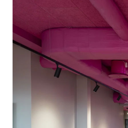
Troldtekt-P
Über Troldtekt Produkten
Rohstoffe
Struktur und Farben
Kantenprofile
Häufig gestellte Fragen