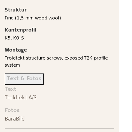
Struktur
Fine (1,5 mm wood wool)
Kantenprofil
K5, K0-S
Montage
Troldtekt structure screws, exposed T24 profile
system
Text & Fotos
Text
Troldtekt A/S
Fotos
BaraBild