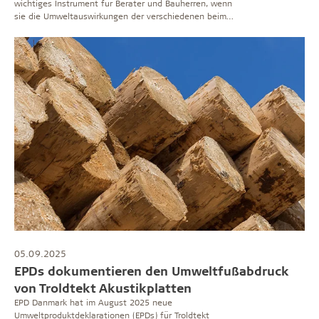
wichtiges Instrument für Berater und Bauherren, wenn
sie die Umweltauswirkungen der verschiedenen beim
Bau verwendeten Materialien dokumentieren müssen.
Hier erfahren Sie, wie Sie die EPDs von Troldtekt
verwenden und worauf Sie besonders achten müssen,
wenn Sie die Zahlen durchgehen.
05.09.2025
EPDs dokumentieren den Umweltfußabdruck
von Troldtekt Akustikplatten
EPD Danmark hat im August 2025 neue
Umweltproduktdeklarationen (EPDs) für Troldtekt