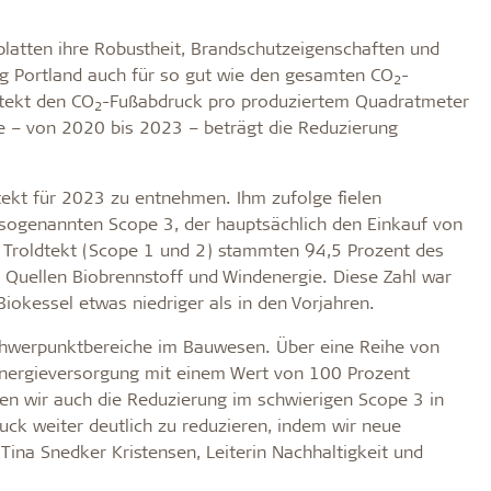
latten ihre Robustheit, Brandschutzeigenschaften und
org Portland auch für so gut wie den gesamten CO
-
2
dtekt den CO
-Fußabdruck pro produziertem Quadratmeter
2
re – von 2020 bis 2023 – beträgt die Reduzierung
tekt für 2023 zu entnehmen. Ihm zufolge fielen
sogenannten Scope 3, der hauptsächlich den Einkauf von
n Troldtekt (Scope 1 und 2) stammten 94,5 Prozent des
Quellen Biobrennstoff und Windenergie. Diese Zahl war
kessel etwas niedriger als in den Vorjahren.
Schwerpunktbereiche im Bauwesen. Über eine Reihe von
Energieversorgung mit einem Wert von 100 Prozent
ben wir auch die Reduzierung im schwierigen Scope 3 in
ck weiter deutlich zu reduzieren, indem wir neue
Tina Snedker Kristensen, Leiterin Nachhaltigkeit und