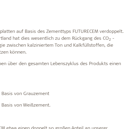
ikplatten auf Basis des Zementtyps FUTURECEM verdoppelt.
tland hat dies wesentlich zu dem Rückgang des CO
-
2
e zwischen kalziniertem Ton und Kalkfüllstoffen, die
etzen können.
ben über den gesamten Lebenszyklus des Produkts einen
auf Basis von Grauzement
uf Basis von Weißzement.
M etwa einen doppelt so großen Anteil an unserer