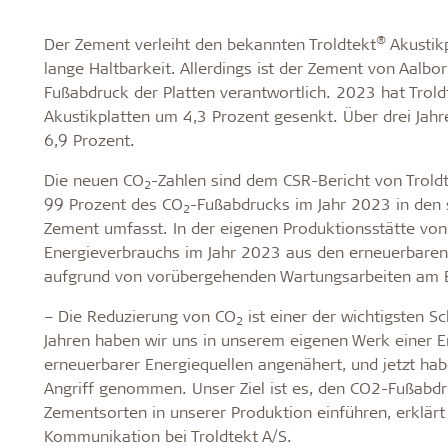
®
Der Zement verleiht den bekannten Troldtekt
Akustikp
lange Haltbarkeit. Allerdings ist der Zement von Aalb
Fußabdruck der Platten verantwortlich. 2023 hat Trol
Akustikplatten um 4,3 Prozent gesenkt. Über drei Jah
6,9 Prozent.
Die neuen CO
-Zahlen sind dem CSR-Bericht von Trold
2
99 Prozent des CO
-Fußabdrucks im Jahr 2023 in den 
2
Zement umfasst. In der eigenen Produktionsstätte vo
Energieverbrauchs im Jahr 2023 aus den erneuerbaren 
aufgrund von vorübergehenden Wartungsarbeiten am Bio
– Die Reduzierung von CO
ist einer der wichtigsten 
2
Jahren haben wir uns in unserem eigenen Werk einer 
erneuerbarer Energiequellen angenähert, und jetzt ha
Angriff genommen. Unser Ziel ist es, den CO2-Fußabdru
Zementsorten in unserer Produktion einführen, erklärt 
Kommunikation bei Troldtekt A/S.