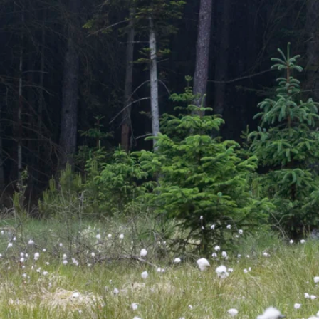
Zubehör
d langlebig
Wirksamer Brandschut
ldtekt-Akustikplatten vor
Schrauben
ensdauer
e lagern
Farben
tändigkeit
n Troldtekt-Platten
Revisionsklappe
 von Troldtekt-Platten
Beschlaege
Anstrich und Reparatur von
latten