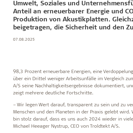
Umwelt, Soziales und Unternehmensfüh
Troldtekt-P
Anteil an erneuerbarer Energie und C
Produktion von Akustikplatten. Glei
beigetragen, die Sicherheit und den
Über Troldtekt Produkten
07.08.2025
Rohstoffe
Struktur und Farben
Kantenprofile
Häufig gestellte Fragen
98,3 Prozent erneuerbare Energien, eine Verdoppelun
über ein Drittel weniger Arbeitsunfälle im Vergleich zu
A/S seine Nachhaltigkeitsergebnisse dokumentiert, u
zeigt mehrere deutliche Fortschritte.
– Wir legen Wert darauf, transparent zu sein und zu ve
Menschen und den Planeten in der Praxis gelebt wird. 
bin stolz darauf, dass es uns auch 2024 wieder in viel
Michael Heeager Nystrup, CEO von Troldtekt A/S.