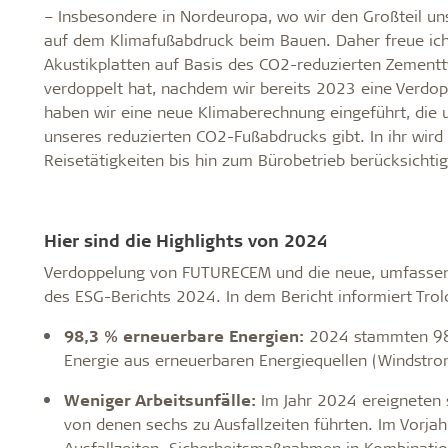
– Insbesondere in Nordeuropa, wo wir den Großteil uns
auf dem Klimafußabdruck beim Bauen. Daher freue ich m
Akustikplatten auf Basis des CO2-reduzierten Zeme
verdoppelt hat, nachdem wir bereits 2023 eine Verdop
haben wir eine neue Klimaberechnung eingeführt, die un
unseres reduzierten CO2-Fußabdrucks gibt. In ihr wird
Reisetätigkeiten bis hin zum Bürobetrieb berücksichtig
Hier sind die Highlights von 2024
Verdoppelung von FUTURECEM und die neue, umfassend
des ESG-Berichts 2024. In dem Bericht informiert Tro
98,3 % erneuerbare Energien:
2024 stammten 98,
Energie aus erneuerbaren Energiequellen (Windstro
Weniger Arbeitsunfälle:
Im Jahr 2024 ereigneten s
von denen sechs zu Ausfallzeiten führten. Im Vorja
Ausfallzeiten. Sicherheitsmaßnahmen in Kombinati