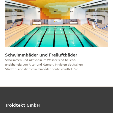
Schwimmbäder und Freiluftbäder
Schwimmen und Aktivsein im Wasser sind beliebt,
unabhängig von Alter und Können. In vielen deutschen
Städten sind die Schwimmbäder heute veraltet. Sie
müssen saniert oder ganz neu gebaut werden. Hier auf
der Themenseite erfahren Sie mehr über
architektonische Herausforderungen und Möglichkeiten
bei der Planung von Schwimmbädern. Lesen Sie auch
von Trends, die den Experten zufolge die
Schwimmanlagen der Zukunft bestimmen werden.
Troldtekt GmbH