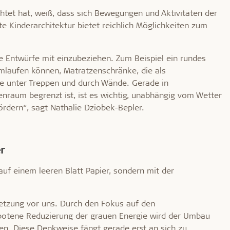
tet hat, weiß, dass sich Bewegungen und Aktivitäten der
 Kinderarchitektur bietet reichlich Möglichkeiten zum
re Entwürfe mit einzubeziehen. Zum Beispiel ein rundes
mlaufen können, Matratzenschränke, die als
ke unter Treppen und durch Wände. Gerade in
nraum begrenzt ist, ist es wichtig, unabhängig vom Wetter
rdern“, sagt Nathalie Dziobek-Bepler.
r
 auf einem leeren Blatt Papier, sondern mit der
etzung vor uns. Durch den Fokus auf den
botene Reduzierung der grauen Energie wird der Umbau
. Diese Denkweise fängt gerade erst an sich zu