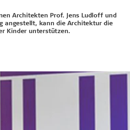
Zubehör
d langlebig
Wirksamer Brandschut
nen Architekten Prof. Jens Ludloff und
ldtekt-Akustikplatten vor
Schrauben
g angestellt, kann die Architektur die
ensdauer
e lagern
Farben
tändigkeit
er Kinder unterstützen.
n Troldtekt-Platten
Revisionsklappe
 von Troldtekt-Platten
Beschlaege
Anstrich und Reparatur von
latten