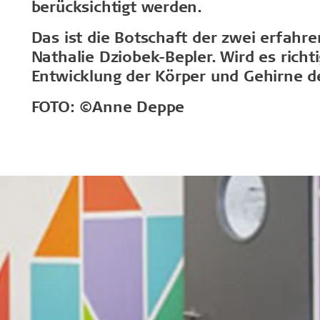
Schienensysteme
Montage
berücksichtigt werden.
...
Gesundes Innenraumklima
Robust un
Alle ansehen
Das ist die Botschaft der zwei erfahre
C60-Schienensystem
Wie Sie Tro
Label für ein gesundes Innenraumklima
Nathalie Dziobek-Bepler. Wird es richti
Lange Leb
Sichtbares T24- oder T35-
der Montag
Troldtekt und gesundes
Feuchtebes
Entwicklung der Körper und Gehirne d
Schienensystem
Montage vo
Innenraumklima
Ballwürfen
T35-Spezialschienensystem
Bearbeitung
FOTO:
©Anne Deppe
Reinigung, 
Troldtekt-P
Über Troldtekt Produkten
Rohstoffe
Struktur und Farben
Kantenprofile
Häufig gestellte Fragen