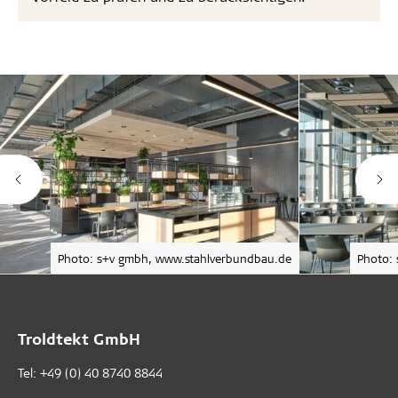
Photo: s+v gmbh, www.stahlverbundbau.de
Photo:
Troldtekt GmbH
Tel:
+49 (0) 40 8740 8844