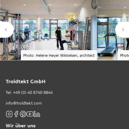
Photo: Helene Høyer Mikkelsen, architect
Photo
Troldtekt GmbH
Tel:
+49 (0) 40 8740 8844
info@troldtekt.com
Wir über uns