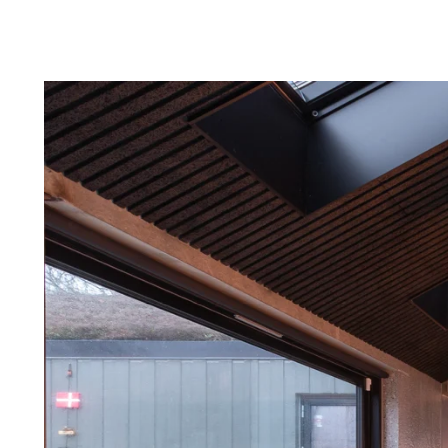
Troldtekt-P
Über Troldtekt Produkten
Rohstoffe
Struktur und Farben
Kantenprofile
Häufig gestellte Fragen