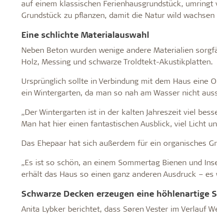
auf einem klassischen Ferienhausgrundstück, umringt 
Grundstück zu pflanzen, damit die Natur wild wachsen
Eine schlichte Materialauswahl
Neben Beton wurden wenige andere Materialien sorgfäl
Holz, Messing und schwarze Troldtekt-Akustikplatten.
Ursprünglich sollte in Verbindung mit dem Haus eine 
ein Wintergarten, da man so nah am Wasser nicht aussc
„Der Wintergarten ist in der kalten Jahreszeit viel bes
Man hat hier einen fantastischen Ausblick, viel Licht u
Das Ehepaar hat sich außerdem für ein organisches G
„Es ist so schön, an einem Sommertag Bienen und In
erhält das Haus so einen ganz anderen Ausdruck – es w
Schwarze Decken erzeugen eine höhlenartige
Anita Lybker berichtet, dass Søren Vester im Verlauf W