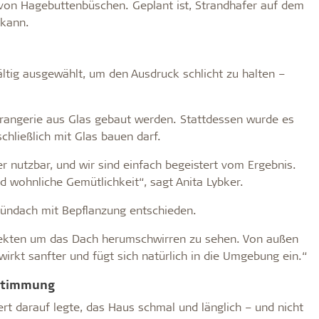
von Hagebuttenbüschen. Geplant ist, Strandhafer auf dem
 kann.
tig ausgewählt, um den Ausdruck schlicht zu halten –
Orangerie aus Glas gebaut werden. Stattdessen wurde es
hließlich mit Glas bauen darf.
ser nutzbar, und wir sind einfach begeistert vom Ergebnis.
nd wohnliche Gemütlichkeit“, sagt Anita Lybker.
ründach mit Bepflanzung entschieden.
sekten um das Dach herumschwirren zu sehen. Von außen
irkt sanfter und fügt sich natürlich in die Umgebung ein.“
 Stimmung
ert darauf legte, das Haus schmal und länglich – und nicht