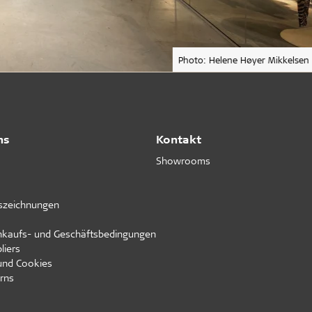
Photo: Helene Høyer Mikkelsen
ns
Kontakt
Showrooms
uszeichnungen
inkaufs- und Geschäftsbedingungen
liers
und Cookies
rns