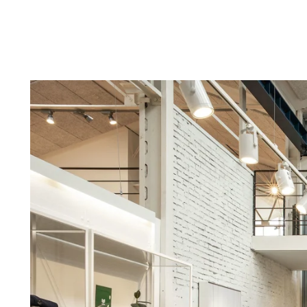
Troldtekt-P
Über Troldtekt Produkten
Rohstoffe
Struktur und Farben
Kantenprofile
Häufig gestellte Fragen