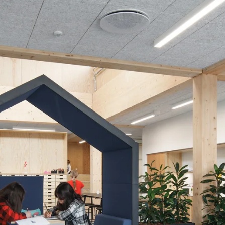
Zubehör
d langlebig
Wirksamer Brandschut
ldtekt-Akustikplatten vor
Schrauben
ensdauer
e lagern
Farben
tändigkeit
n Troldtekt-Platten
Revisionsklappe
 von Troldtekt-Platten
Beschlaege
Anstrich und Reparatur von
latten