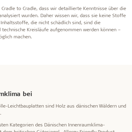
Cradle to Cradle, dass wir detaillierte Kenntnisse über die
analysiert wurden. Daher wissen wir, dass sie keine Stoffe
nhaltsstoffe, die nicht schädlich sind, sind die
nd technische Kreisläufe aufgenommen werden können –
möglich machen.
mklima bei
olle-Leichtbauplatten sind Holz aus dänischen Wäldern und
.
esten Kategorien des Dänischen Innenraumklima-
t dem britischen Gütesiegel „Allergy Friendly Product